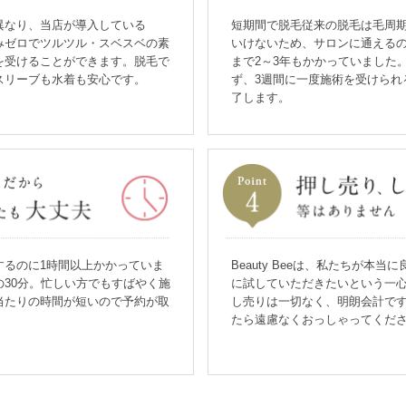
異なり、当店が導入している
短期間で脱毛従来の脱毛は毛周
は痛みゼロでツルツル・スベスベの素
いけないため、サロンに通えるの
を受けることができます。脱毛で
まで2～3年もかかっていました
スリーブも水着も安心です。
ず、3週間に一度施術を受けられ
了します。
するのに1時間以上かかっていま
Beauty Beeは、私たちが本
30分。忙しい方でもすばやく施
に試していただきたいという一
当たりの時間が短いので予約が取
し売りは一切なく、明朗会計で
。
たら遠慮なくおっしゃってくだ