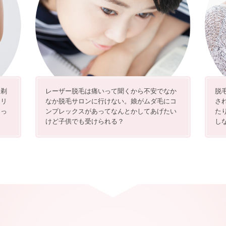
。剃
レーザー脱毛は痛いって聞くから不安でなか
脱
ソリ
なか脱毛サロンに行けない。娘がムダ毛にコ
さ
もっ
ンプレックスがあってなんとかしてあげたい
た
けど子供でも受けられる？
し