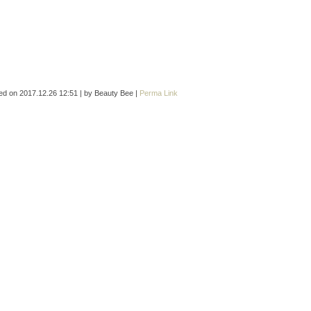
ed on
2017.12.26 12:51
|
by
Beauty Bee
|
Perma Link