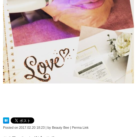
Posted on
2017.02.20 18:23
|
by
Beauty Bee
|
Perma Link