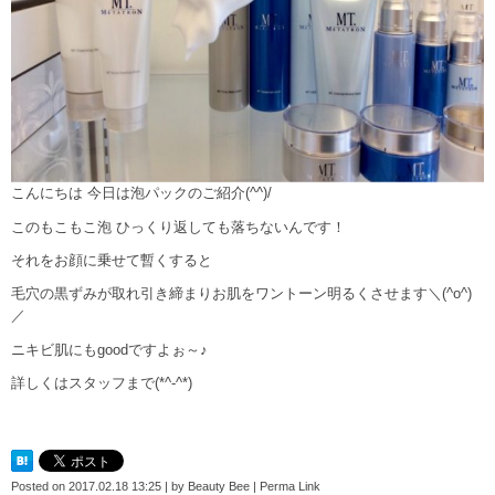
こんにちは 今日は泡パックのご紹介(^^)/
このもこもこ泡 ひっくり返しても落ちないんです！
それをお顔に乗せて暫くすると
毛穴の黒ずみが取れ引き締まりお肌をワントーン明るくさせます＼(^o^)
／
ニキビ肌にもgoodですよぉ～♪
詳しくはスタッフまで(*^-^*)
Posted on
2017.02.18 13:25
|
by
Beauty Bee
|
Perma Link