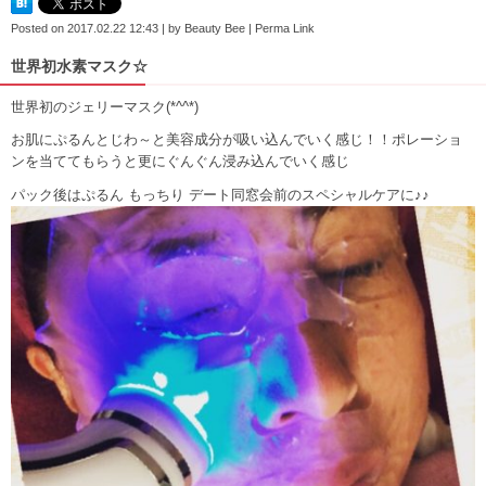
Posted on
2017.02.22 12:43
|
by
Beauty Bee
|
Perma Link
世界初水素マスク☆
世界初のジェリーマスク(*^^*)
お肌にぷるんとじわ～と美容成分が吸い込んでいく感じ！！ポレーショ
ンを当ててもらうと更にぐんぐん浸み込んでいく感じ
パック後はぷるん もっちり デート同窓会前のスペシャルケアに♪♪