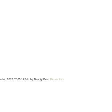
ed on
2017.02.05 12:01
|
by
Beauty Bee
|
Perma Link