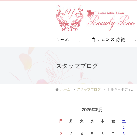
スタッフブログ
ホーム
スタッフブログ
シルキーボディ♫
2026年8月
日
月
火
水
木
金
土
1
2
3
4
5
6
7
8