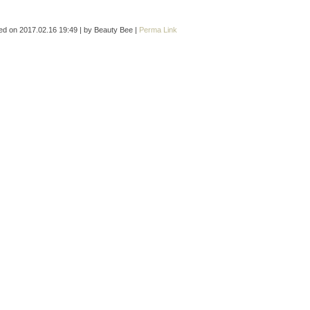
ed on
2017.02.16 19:49
|
by
Beauty Bee
|
Perma Link