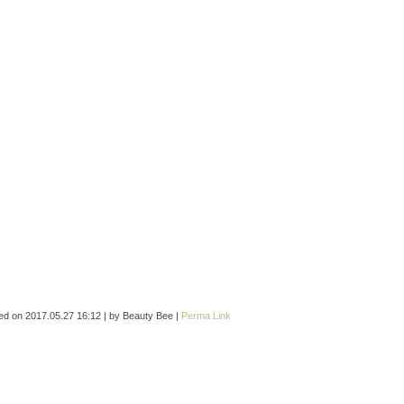
ed on
2017.05.27 16:12
|
by
Beauty Bee
|
Perma Link