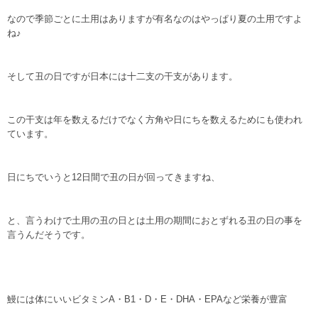
なので季節ごとに土用はありますが有名なのはやっぱり夏の土用ですよ
ね♪
そして丑の日ですが日本には十二支の干支があります。
この干支は年を数えるだけでなく方角や日にちを数えるためにも使われ
ています。
日にちでいうと12日間で丑の日が回ってきますね、
と、言うわけで土用の丑の日とは土用の期間におとずれる丑の日の事を
言うんだそうです。
鰻には体にいいビタミンA・B1・D・E・DHA・EPAなど栄養が豊富