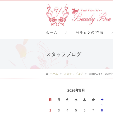
スタッフブログ
ホーム
スタッフブログ
☆BEAUTY Day☆
2026年8月
日
月
火
水
木
金
土
1
2
3
4
5
6
7
8