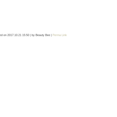
ed on
2017.10.21 15:50
|
by
Beauty Bee
|
Perma Link